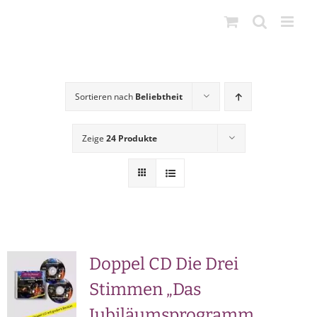
Zum
Inhalt
springen
Sortieren nach
Beliebtheit
Zeige
24 Produkte
Doppel CD Die Drei
Stimmen „Das
Jubiläumsprogramm