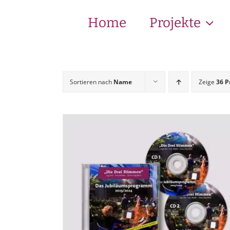
Zum
Inhalt
Home
Projekte
springen
Sortieren nach
Name
Zeige
36 P