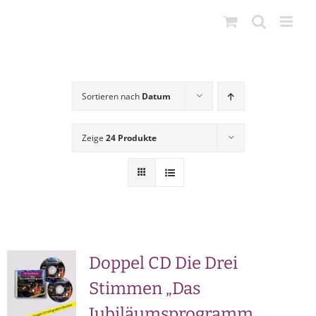
Zum
Inhalt
springen
Sortieren nach
Datum
Zeige
24 Produkte
Doppel CD Die Drei
Stimmen „Das
Jubiläumsprogramm